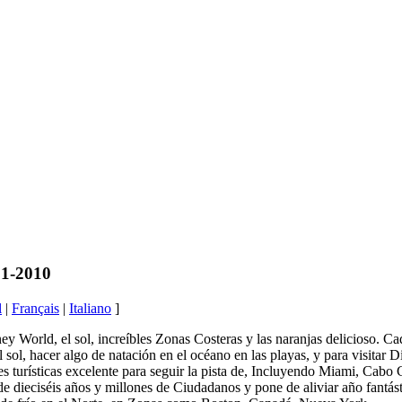
01-2010
l
|
Français
|
Italiano
]
ey World, el sol, increíbles Zonas Costeras y las naranjas delicioso. C
l sol, hacer algo de natación en el océano en las playas, y para visitar
s turísticas excelente para seguir la pista de, Incluyendo Miami, Cab
de dieciséis años y millones de Ciudadanos y pone de aliviar año fantást