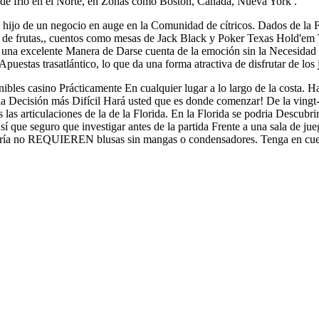
 de frío en el Norte, en Zonas como Boston, Canadá, Nueva York .
, hijo de un negocio en auge en la Comunidad de cítricos. Dados de la 
de frutas,, cuentos como mesas de Jack Black y Poker Texas Hold'em Tam
n una excelente Manera de Darse cuenta de la emoción sin la Necesidad 
Apuestas trasatlántico, lo que da una forma atractiva de disfrutar de lo
nibles casino Prácticamente En cualquier lugar a lo largo de la cos
, la Decisión más Difícil Hará usted que es donde comenzar! De la vingt-
s las articulaciones de la de la Florida. En la Florida se podria Descu
e seguro que investigar antes de la partida Frente a una sala de juego
dría no REQUIEREN blusas sin mangas o condensadores. Tenga en cuent