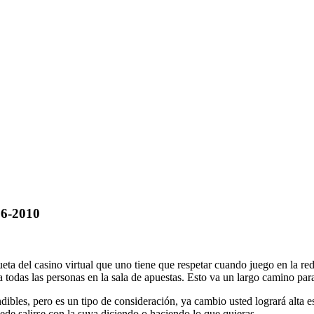
06-2010
ueta del casino virtual que uno tiene que respetar cuando juego en la re
a todas las personas en la sala de apuestas. Esto va un largo camino par
dibles, pero es un tipo de consideración, ya cambio usted logrará alta e
uede salirse con la suya diciendo o haciendo lo que quieras.