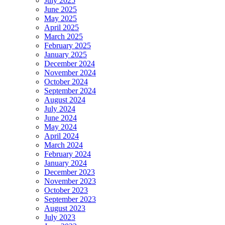
July 2025
June 2025
May 2025
April 2025
March 2025
February 2025
January 2025
December 2024
November 2024
October 2024
September 2024
August 2024
July 2024
June 2024
May 2024
April 2024
March 2024
February 2024
January 2024
December 2023
November 2023
October 2023
September 2023
August 2023
July 2023