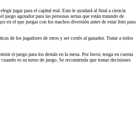
gir jugar para el capital real. Esto le ayudará al final a ciencia
 el juego agotador para las personas serias que están tratando de
gos en el que juegas con los machos diversión antes de estar listo para
icas de los jugadores de otros y ser cortés al ganador. Tratar a todos
struir el juego para los demás en la mesa. Por favor, tenga en cuenta
tar cuando es su turno de juego. Se recomienda que tomar decisiones