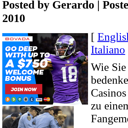
Posted by
Gerardo
| Post
2010
[
Englis
Italiano
Wie Sie
bedenken
Casinos
zu eine
Fangeme