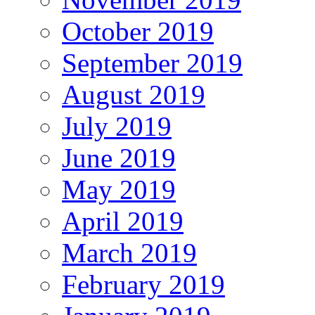
October 2019
September 2019
August 2019
July 2019
June 2019
May 2019
April 2019
March 2019
February 2019