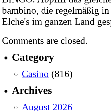
bambino, die regelmäßig in
Elche's im ganzen Land gesp
Comments are closed.
Category
Casino
(816)
Archives
August 2026