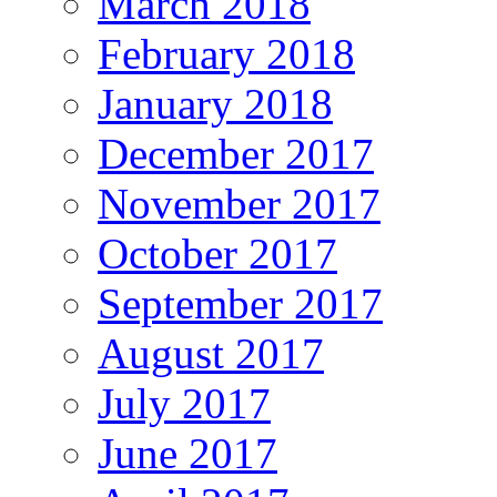
March 2018
February 2018
January 2018
December 2017
November 2017
October 2017
September 2017
August 2017
July 2017
June 2017