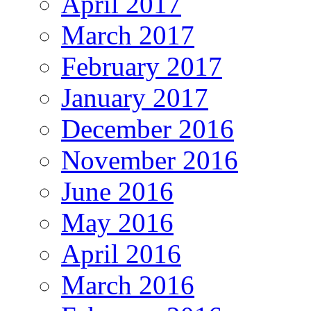
April 2017
March 2017
February 2017
January 2017
December 2016
November 2016
June 2016
May 2016
April 2016
March 2016