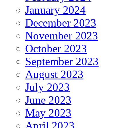
January 2024
December 2023
November 2023
October 2023
September 2023
August 2023
July 2023
June 2023
May 2023
April 2023