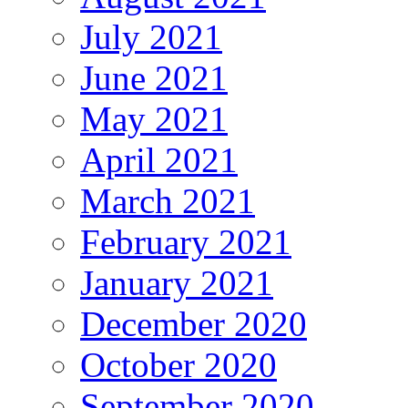
July 2021
June 2021
May 2021
April 2021
March 2021
February 2021
January 2021
December 2020
October 2020
September 2020