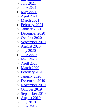
July 2021
June 2021
May 2021
April 2021
March 2021
February 2021
January 2021
December 2020
October 2020
September 2020
August 2020
July 2020
June 2020
May 2020
April 2020
March 2020
February 2020
January 2020
December 2019
November 2019
October 2019
September 2019
August 2019
July 2019
June 2019