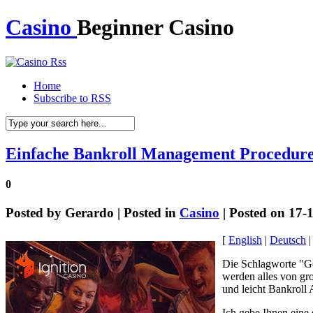
Casino
Beginner Casino
Home
Subscribe to RSS
Einfache Bankroll Management Procedur
0
Posted by
Gerardo
| Posted in
Casino
| Posted on 17-
[
English
|
Deutsch
Die Schlagworte "Ge
werden alles von gro
und leicht Bankroll 
Ich gebe Ihnen eine 