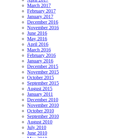
March 2017
February 2017
January 2017
December 2016
November 2016
June 2016
May 2016
April 2016
March 2016
February 2016
January 2016
December 2015
November 2015
October 2015
September 2015
August 2015
January 2011
December 2010
November 2010
October 2010
September 2010
August 2010
July 2010
June 2010