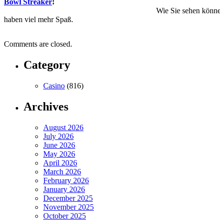
Bowl Streaker
!
Wie Sie sehen können
haben viel mehr Spaß.
Comments are closed.
Category
Casino
(816)
Archives
August 2026
July 2026
June 2026
May 2026
April 2026
March 2026
February 2026
January 2026
December 2025
November 2025
October 2025