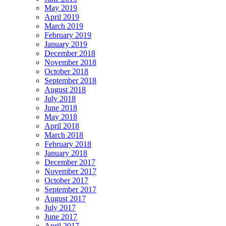
May 2019
April 2019
March 2019
February 2019
January 2019
December 2018
November 2018
October 2018
September 2018
August 2018
July 2018
June 2018
May 2018
April 2018
March 2018
February 2018
January 2018
December 2017
November 2017
October 2017
September 2017
August 2017
July 2017
June 2017
April 2017