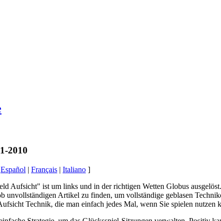
e
11-2010
|
Español
|
Français
|
Italiano
]
ld Aufsicht" ist um links und in der richtigen Wetten Globus ausgelö
b unvollständigen Artikel zu finden, um vollständige geblasen Technike
Aufsicht Technik, die man einfach jedes Mal, wenn Sie spielen nutzen kö
einfache Strategie, um das Glücksspiel-Sitzungen verwalten. Positiv ka